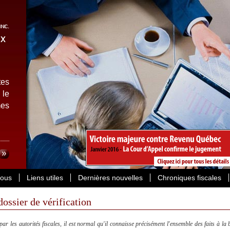
tes
 le
es
ous
Liens utiles
Dernières nouvelles
Chroniques fiscales
dossier de vérification
 par les autorités fiscales, il est normal qu'il connaisse précisément l'ensemble des faits à la 