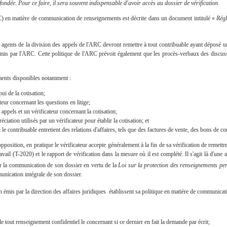
ondée. Pour ce faire, il sera souvent indispensable d'avoir accès au dossier de vérification.
) en matière de communication de renseignements est décrite dans un document intitulé «
Régl
s agents de la division des appels de l'ARC devront remettre à tout contribuable ayant déposé u
émis par l'ARC. Cette politique de l'ARC prévoit également que les procès-verbaux des discussio
ents disponibles notamment :
pui de la cotisation;
ateur concernant les questions en litige;
 appels et un vérificateur concernant la cotisation;
éciation utilisés par un vérificateur pour établir la cotisation; et
 le contribuable entretient des relations d'affaires, tels que des factures de vente, des bons de 
d'opposition, en pratique le vérificateur accepte généralement à la fin de sa vérification de rem
 travail (T-2020) et le rapport de vérification dans la mesure où il est complété. Il s'agit là d'un
er la communication de son dossier en vertu de la
Loi sur la protection des renseignements pe
unication intégrale de son dossier.
mis par la direction des affaires juridiques établissent sa politique en matière de communica
ut renseignement confidentiel le concernant si ce dernier en fait la demande par écrit;