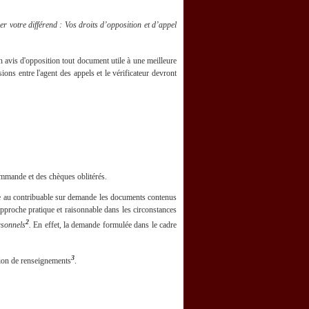
er votre différend : Vos droits d’opposition et d’appel
n avis d'opposition tout document utile à une meilleure
ns entre l'agent des appels et le vérificateur devront
commande et des chèques oblitérés.
ettre au contribuable sur demande les documents contenus
e approche pratique et raisonnable dans les circonstances
2
rsonnels
.
En effet
,
la demande formulée dans le cadre
3
tion de renseignements
.