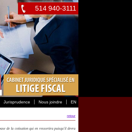
514 940-3111
Jurisprudence
Nous joindre
EN
retour
base de la cotisation qui en ressortira puisqu'il devra