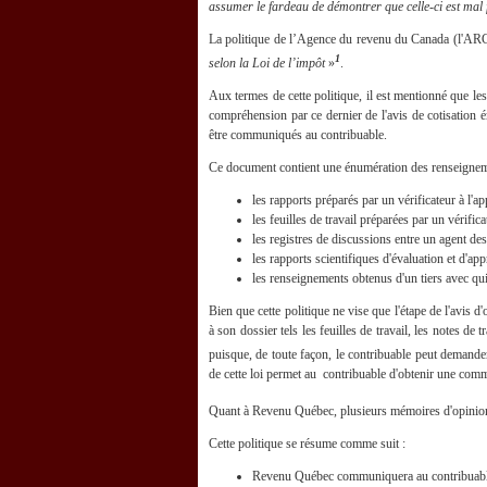
assumer le fardeau de démontrer que celle-ci est mal f
La politique de l’Agence du revenu du Canada (l'ARC
1
selon la Loi de
l’impôt
»
.
Aux termes de cette politique, il est mentionné que le
compréhension par ce dernier de l'avis de cotisation 
être communiqués au contribuable.
Ce document contient une énumération des renseignem
les rapports préparés par un vérificateur à l'ap
les feuilles de travail préparées par un vérific
les registres de discussions entre un agent des
les rapports scientifiques d'évaluation et d'appr
les renseignements obtenus d'un tiers avec qui
Bien que cette politique ne vise que l'étape de l'avis 
à son dossier tels les feuilles de travail, les notes de
puisque, de toute façon, le contribuable peut demand
de cette loi permet au contribuable d'obtenir une comm
Quant à Revenu Québec, plusieurs mémoires d'opinion é
Cette politique se résume comme suit :
Revenu Québec communiquera au contribuable to