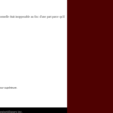
onnelle était inopposable au fisc d'une part parce qu'il
our supérieure.
arajuridiques inc.