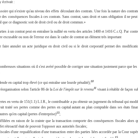
 écrivait :
ssoire qui n'existe qu'au niveau des effets découlant des contrats. Une fois la nature des contrats
des conséquences fiscales à ces contrats. Sans contrat, sans droit et sans obligation il ne peut 
il que ce diagnostic soit de droit civil ou de droit commun.»
ties à un contrat peut en entraîner la nullité en vertu des articles 1400 et 1416 C.c.Q. Par contre
e excusable ou non de l'erreur est dans le cadre de contrat un élément très important
 faire annuler un acte juridique en droit civil ou si le droit corporatif permet des modificatio
ombreuses situations où il s'est avéré possible de corriger une situation justement parce que les
.
10
nde en capital trop élevé (ce qui entraîne une lourde pénalité);
11
organisation selon l'article 86 de la
Loi de l'impôt sur le revenu
visant à rétablir de façon sub
tes en vertu de 151(1.1) L.I.R., le contribuable a pu obtenir un jugement du tribunal qui modifiait
vait traité ses pertes comme des pertes en capital autant au plan comptable dans ses états fina
13
tres qu'en capital (pertes d'entreprise)
;
ffiliées en raison de la crainte que la transaction comporte des conséquences fiscales alors qu
et rétroactif était de pouvoir l'opposer aux autorités fiscales;
cales d'une requalification d'une transaction entre des parties liées accordée par la Cour supé
15