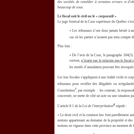
des sociétés de remédier à certaines erreurs et d'ob
beaucoup de sous.
Le fiscal suit le civil ou le « corporatif »
Le juge Senécal de la Cour supérieure du Québec s'est e
« Les tribunaux n’ont donc jamais hésité à ann
cas où les parties n’avaient pas tenu compte 
Plus loin :
« De l’avis de la Cour, le paragraphe 184(3) L
surtout,
n’écarte pas le principe que le fiscal su
les motifs d’annulation pouvant être invoqués
Les lois fiscales s'appliquent à une réalité civile et cor
tribunaux pour rectifier des illégalités ou irrégulari
7
Constitution
, par exemple : les contrats, la responsab
concernée, ne mette de côté un acte ou une situation juri
8
L'article 8.1 de la
Loi de l'interprétation
stipule :
« Le droit civil et la common law font pareillement auto
notions appartenant au domaine de la propriété et des dr
notions en vigueur dans cette province au moment de l'