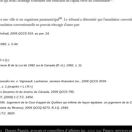
ion qui avait l'avantage d'entraîner une réduction du capital versé du contribuable
.
16
e une ville et un organisme paramunicipal
. Le tribunal a déterminé que l'annulation conventi
'annulation conventionnelle ne pouvait rétroagir d'autre part.
énéral)
, 2009 QCCS 919, au par. 24.
 1985, c. C-44
C.c.Q.)
annexe B de la
Loi de 1982 sur le Canada
(R.-U.), 1982, c. 11.
ociés inc. c. Vigneault, Lachance, services financiers inc
., 2008 QCCS 3039.
 c. 1.(ci-après « L.I.R.»)
des douanes et du revenu du Canada
, 2009 QCCS 790.
7, [2009] 1 C.T.C. 2454.
 646. Jugement de la Cour d'appel du Québec qui infirme de façon lapidaire, un jugement de la C
istre du Revenu), 2006 QCCQ 8273, R.J.Q. 2949.
.
.T.C. 3820
t :
Dupuis Paquin, avocats et conseillers d’affaires inc.
ainsi que
Paraco, services p