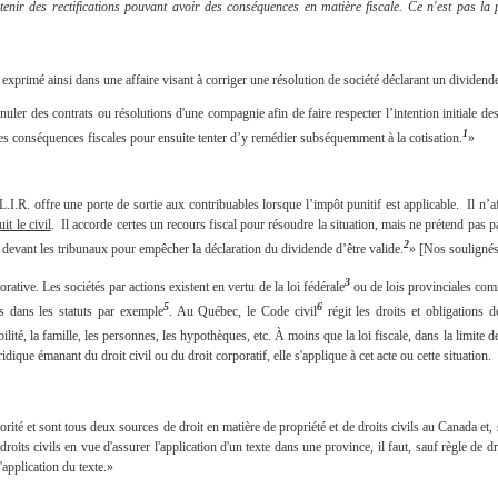
tenir des rectifications pouvant avoir des conséquences en matière fiscale. Ce n'est pas la
xprimé ainsi dans une affaire visant à corriger une résolution de société déclarant un dividende
uler des contrats ou résolutions d'une compagnie afin de faire respecter l’intention initiale de
1
des conséquences fiscales pour ensuite tenter d’y remédier subséquemment à la cotisation.
»
.I.R. offre une porte de sortie aux contribuables lorsque l’impôt punitif est applicable. Il n’aff
it le civil
. Il accorde certes un recours fiscal pour résoudre la situation, mais ne prétend pas par
2
 devant les tribunaux pour empêcher la déclaration du dividende d’être valide.
» [Nos soulignés
3
porative. Les sociétés par actions existent en vertu de la loi fédérale
ou de lois provinciales co
5
6
tés dans les statuts par exemple
. Au Québec, le Code civil
régit les droits et obligations 
ilité, la famille, les personnes, les hypothèques, etc. À moins que la loi fiscale, dans la limite d
dique émanant du droit civil ou du droit corporatif, elle s'applique à cet acte ou cette situation.
rité et sont tous deux sources de droit en matière de propriété et de droits civils au Canada et, s
oits civils en vue d'assurer l'application d'un texte dans une province, il faut, sauf règle de dr
application du texte.»