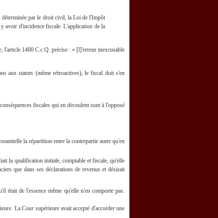
 déterminée par le droit civil, la Loi de l'Impôt
y avoir d'incidence fiscale. L'application de la
, l'article 1400 C.c.Q. précise : « [l]'erreur inexcusable
ns aux statuts (même rétroactives), le fiscal doit s'en
 conséquences fiscales qui en découlent sont à l'opposé
stantielle la répartition entre la contrepartie autre qu'en
 la qualification initiale, comptable et fiscale, qu'elle
nciers que dans ses déclarations de revenus et désirait
'il était de l'essence même qu'elle n'en comporte pas.
rieure. La Cour supérieure avait accepté d'accorder une