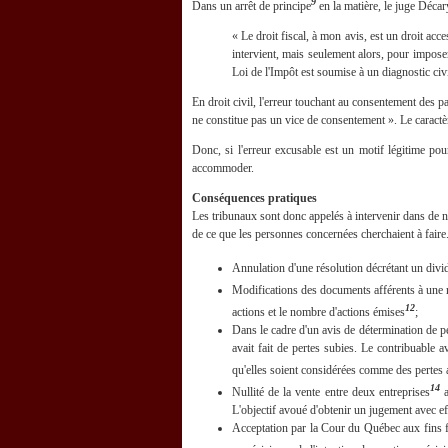
9
Dans un arrêt de principe
en la matière, le juge Décary
« Le droit fiscal, à mon avis, est un droit acce
intervient, mais seulement alors, pour imposer 
Loi de l'Impôt est soumise à un diagnostic civ
En droit civil, l'erreur touchant au consentement des par
ne constitue pas un vice de consentement ». Le caractèr
Donc, si l'erreur excusable est un motif légitime pour
accommoder.
Conséquences pratiques
Les tribunaux sont donc appelés à intervenir dans de n
de ce que les personnes concernées cherchaient à faire
Annulation d'une résolution décrétant un divide
Modifications des documents afférents à une ré
12
actions et le nombre d'actions émises
;
Dans le cadre d'un avis de détermination de per
avait fait de pertes subies. Le contribuable a
qu'elles soient considérées comme des pertes au
14
Nullité de la vente entre deux entreprises
a
L'objectif avoué d'obtenir un jugement avec eff
Acceptation par la Cour du Québec aux fins fis