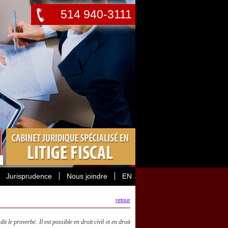
514 940-3111
Jurisprudence
Nous joindre
EN
retour
 le proverbe. Il est possible en droit civil et en droit