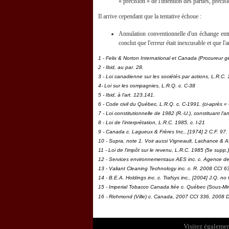
« précision » de l'intention des parties, précis
Il arrive cependant que la tentative échoue :
Annulation conventionnelle d'un échange entr
conclut que l'erreur était inexcusable et que l
1 - Felix & Norton International et Canada (Procureur g
2 - Ibid, au par. 28.
3 - Loi canadienne sur les sociétés par actions
, L.R.C.
4- Loi sur les compagnies,
L.R.Q. c. C-38
5 - Ibid, à l'art. 123.141.
6 - Code civil du Québec
, L.R.Q. c. C-1991. (ci-après « 
7 - Loi constitutionnelle de 1982
(R.-U.), constituant l'
8 - Loi de l'interprétation
, L.R.C. 1985, c. I-21
9 - Canada c. Lagueux & Frères Inc., [1974] 2 C.F. 97.
10 - Supra, note 1. Voir aussi
Vigneault, Lachance & Ass
11 - Loi de l'impôt sur le revenu
, L.R.C. 1985 (5e supp.),
12 - Services environnementaux AES inc. c. Agence 
13 - Valiant Cleaning Technology inc. c. R
. 2008 CCI 63
14 - B.E.A. Holdings inc. c. Trafsys inc
., [2004] J.Q. no
15 - Imperial Tobacco Canada ltée
c. Québec (Sous-Min
16 - Richmond (Ville) c. Canada
, 2007 CCI 336, 2008 D
Visitez égalemen