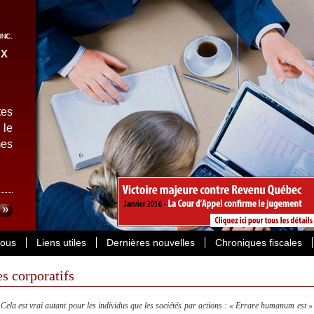
tes
 le
es
ous
Liens utiles
Dernières nouvelles
Chroniques fiscales
es corporatifs
Cela est vrai autant pour les individus que les sociétés par actions : « Errare humanum est » dit