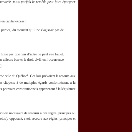
 panacée, mais parfois le remède peut faire épargner
 en capital excessif :
s parties, du moment qu’il ne s’agissait pas de
irme pas que rien d’autre ne peut être fait et,
 ailleurs écarter le droit civil, en l’occurrence
]
4
mme celle du Québec
. Ces lois prévoient le recours aux
des citoyens à de multiples égards conformément à la
es pouvoirs constitutionnels appartenant à la législature
'il est nécessaire de recourir à des règles, principes ou
oit s'y opposant, avoir recours aux règles, principes et